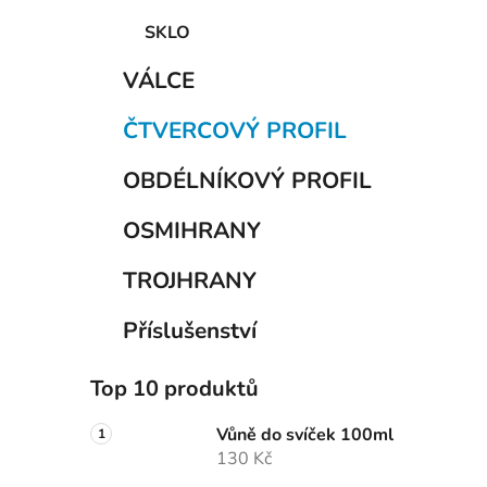
p
a
SKLO
n
VÁLCE
e
l
ČTVERCOVÝ PROFIL
OBDÉLNÍKOVÝ PROFIL
OSMIHRANY
TROJHRANY
Příslušenství
Top 10 produktů
Vůně do svíček 100ml
130 Kč