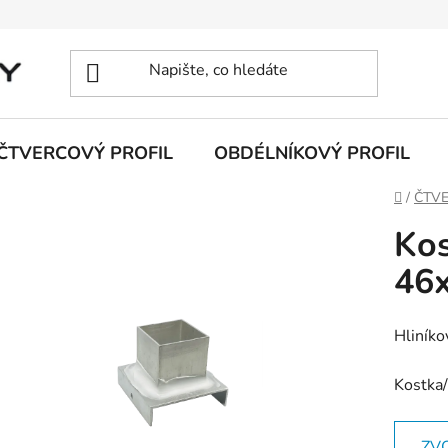
ČTVERCOVÝ PROFIL
OBDÉLNÍKOVÝ PROFIL
Domů
/
ČTVE
Kos
46
Hliníko
Kostka
ZV