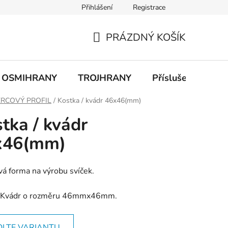
Přihlášení
Registrace
PRÁZDNÝ KOŠÍK
NÁKUPNÍ
KOŠÍK
OSMIHRANY
TROJHRANY
Příslušenství
RCOVÝ PROFIL
/
Kostka / kvádr 46x46(mm)
tka / kvádr
x46(mm)
vá forma na výrobu svíček.
/Kvádr o rozměru 46mmx46mm.
OLTE VARIANTU