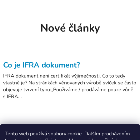
Nové články
Co je IFRA dokument?
IFRA dokument není certifikát výjimečnosti. Co to tedy
vlastně je? Na stránkách věnovaných výrobě svíček se často
objevuje tvrzení typu:„Používáme / prodáváme pouze vůně
s IFRA...
Z
Tento web používá soubory cookie. Dalším procházením
á