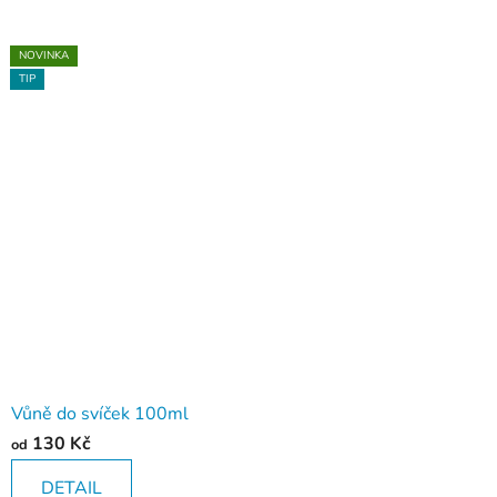
NOVINKA
NOVINKA
NOVINKA
TIP
TIP
TIP
Vůně do svíček 100ml
130 Kč
od
DETAIL