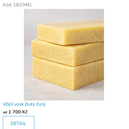
Kód:
182/MEL
Včelí vosk žlutý čistý
1 700 Kč
od
DETAIL