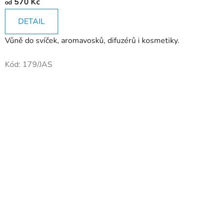
570 Kč
od
DETAIL
Vůně do svíček, aromavosků, difuzérů i kosmetiky.
Kód:
179/JAS