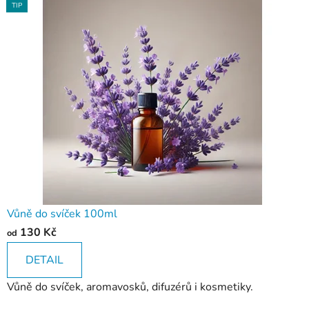
TIP
TIP
TIP
r
m
y
n
a
s
v
í
Vůně do svíček 100ml
č
130 Kč
od
k
DETAIL
y
Vůně do svíček, aromavosků, difuzérů i kosmetiky.