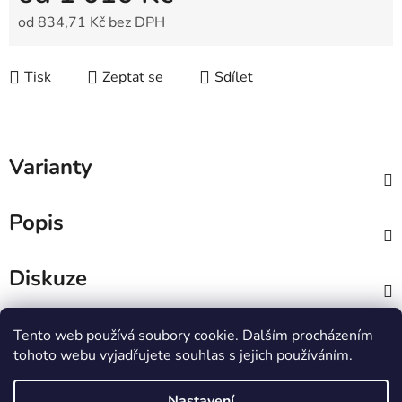
od
834,71 Kč
bez DPH
Měrná cena:
Tisk
Zeptat se
Sdílet
Varianty
Popis
Diskuze
Z
Tento web používá soubory cookie. Dalším procházením
á
tohoto webu vyjadřujete souhlas s jejich používáním.
Dekorativní svíčky
Přírodní kosmetika
p
Šumivky do koupele
a
Nastavení