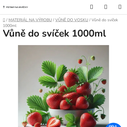
Přejít
Hledat
NÁKUP
na
KOŠÍK
obsah
Domů
/
MATERIÁL NA VÝROBU
/
VŮNĚ DO VOSKU
/
Vůně do svíček
1000ml
Vůně do svíček 1000ml
OD 1