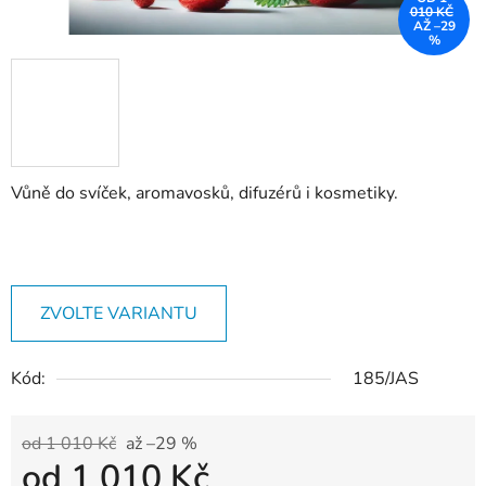
010 KČ
AŽ –29
%
Vůně do svíček, aromavosků, difuzérů i kosmetiky.
ZVOLTE VARIANTU
Kód:
185/JAS
od 1 010 Kč
až –29 %
od
1 010 Kč