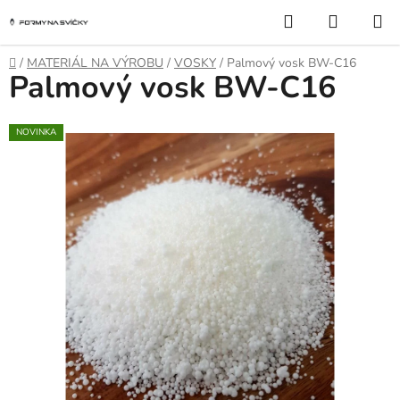
Přejít
Hledat
NÁKUP
na
KOŠÍK
obsah
Domů
/
MATERIÁL NA VÝROBU
/
VOSKY
/
Palmový vosk BW-C16
Palmový vosk BW-C16
NOVINKA