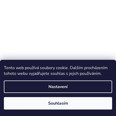
Tento web používá soubory cookie. Dalším procházením
tohoto webu vyjadřujete souhlas s jejich používáním.
Nastavení
Stav SKLADEM u forem znamená, že na danou formu máme
materiál skladem a formu můžeme začít ihned vyrábět. Hotové
Souhlasím
formy skladem nedržíme kvůli možnosti individuálních úprav.