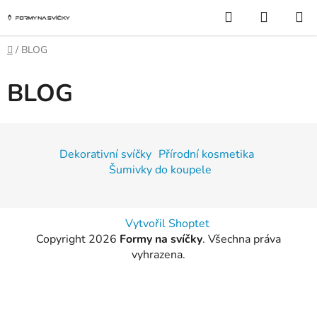
Přejít
Hledat
NÁKUP
na
KOŠÍK
obsah
Domů
/
BLOG
BLOG
Z
á
Dekorativní svíčky
Přírodní kosmetika
p
Šumivky do koupele
a
t
í
Vytvořil Shoptet
Copyright 2026
Formy na svíčky
. Všechna práva
vyhrazena.