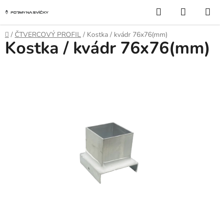
Přejít
Hledat
NÁKUP
na
KOŠÍK
obsah
Domů
/
ČTVERCOVÝ PROFIL
/
Kostka / kvádr 76x76(mm)
Kostka / kvádr 76x76(mm)