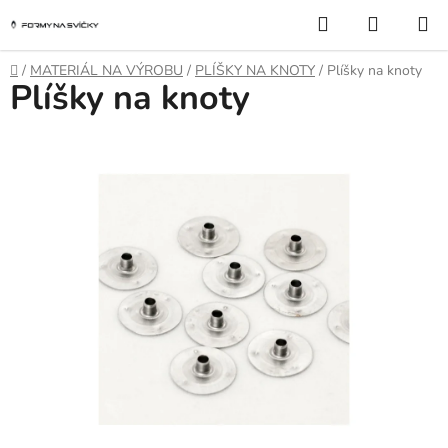
Přejít
Hledat
NÁKUP
na
KOŠÍK
obsah
Domů
/
MATERIÁL NA VÝROBU
/
PLÍŠKY NA KNOTY
/
Plíšky na knoty
Plíšky na knoty